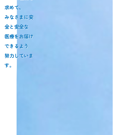
求めて、
みなさまに安
全と安全な
医療をお届け
できるよう
努力していま
す。